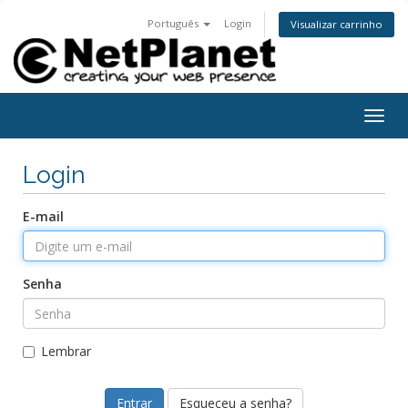
Português
Login
Visualizar carrinho
Togg
navig
Login
E-mail
Senha
Lembrar
Esqueceu a senha?