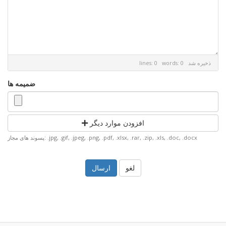
ذخیره شد
lines: 0 words: 0
ضمیمه ها
افزودن موارد دیگر
پسوند های مجاز: .jpg, .gif, .jpeg, .png, .pdf, .xlsx, .rar, .zip, .xls, .doc, .docx
لغو