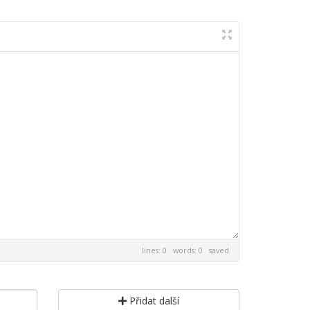
lines: 0 words: 0
saved
Přidat další