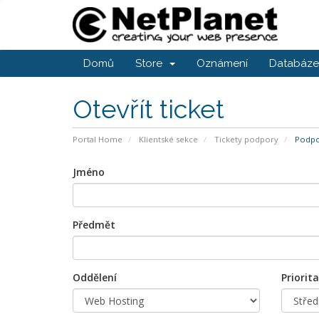
Domů
Store
Oznámení
Databáze 
Otevřít ticket
Portal Home
Klientské sekce
Tickety podpory
Podpor
Jméno
Předmět
Oddělení
Priorita