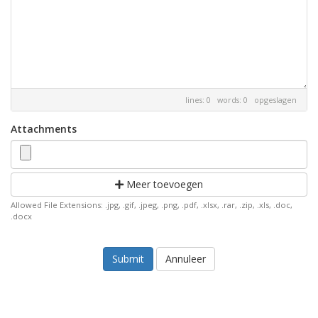
lines: 0 words: 0
opgeslagen
Attachments
Meer toevoegen
Allowed File Extensions: .jpg, .gif, .jpeg, .png, .pdf, .xlsx, .rar, .zip, .xls, .doc,
.docx
Annuleer