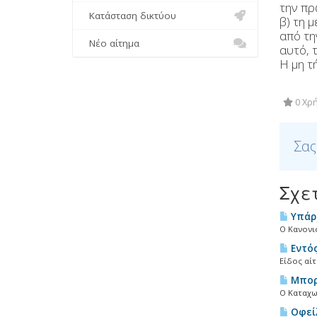
την πρ
Κατάσταση δικτύου
β) τη 
από τη
Νέο αίτημα
αυτό, 
Η μη τ
0 Χρ
Σας
Σχε
Υπάρχ
Ο Κανονισ
Εντός
Είδος αί
Μπορώ
Ο Καταχω
Οφείλ