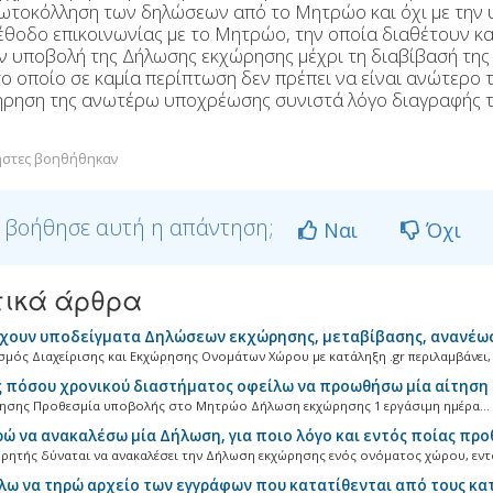
ωτοκόλληση των δηλώσεων από το Μητρώο και όχι με την
μέθοδο επικοινωνίας με το Μητρώο, την οποία διαθέτουν κ
ν υποβολή της Δήλωσης εκχώρησης μέχρι τη διαβίβασή τη
το οποίο σε καμία περίπτωση δεν πρέπει να είναι ανώτερο τ
ήρηση της ανωτέρω υποχρέωσης συνιστά λόγο διαγραφής 
ήστες βοηθήθηκαν
 βοήθησε αυτή η απάντηση;
Ναι
Όχι
τικά άρθρα
ουν υποδείγματα Δηλώσεων εκχώρησης, μεταβίβασης, ανανέωσ
μός Διαχείρισης και Εκχώρησης Ονομάτων Χώρου με κατάληξη .gr περιλαμβάνει, μ
 πόσου χρονικού διαστήματος οφείλω να προωθήσω μία αίτηση
τησης Προθεσμία υποβολής στο Μητρώο Δήλωση εκχώρησης 1 εργάσιμη ημέρα...
 να ανακαλέσω μία Δήλωση, για ποιο λόγο και εντός ποίας προ
ρητής δύναται να ανακαλέσει την Δήλωση εκχώρησης ενός ονόματος χώρου, εντό
ω να τηρώ αρχείο των εγγράφων που κατατίθενται από τους κα