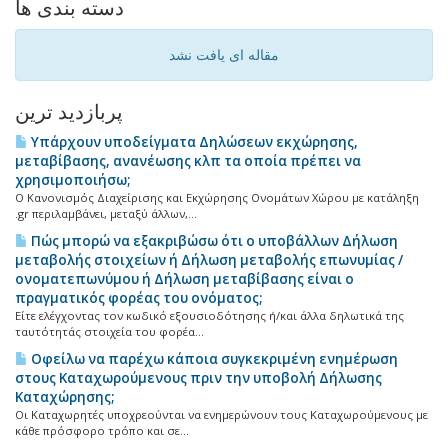
دسته بندی ها
مقاله ای یافت نشد
پربازدید ترین
Υπάρχουν υποδείγματα Δηλώσεων εκχώρησης,
μεταβίβασης, ανανέωσης κλπ τα οποία πρέπει να
χρησιμοποιήσω;
Ο Κανονισμός Διαχείρισης και Εκχώρησης Ονομάτων Χώρου με κατάληξη
.gr περιλαμβάνει, μεταξύ άλλων,...
Πώς μπορώ να εξακριβώσω ότι ο υποβάλλων Δήλωση
μεταβολής στοιχείων ή Δήλωση μεταβολής επωνυμίας /
ονοματεπωνύμου ή Δήλωση μεταβίβασης είναι ο
πραγματικός φορέας του ονόματος;
Είτε ελέγχοντας τον κωδικό εξουσιοδότησης ή/και άλλα δηλωτικά της
ταυτότητάς στοιχεία του φορέα...
Οφείλω να παρέχω κάποια συγκεκριμένη ενημέρωση
στους Καταχωρούμενους πριν την υποβολή Δήλωσης
Καταχώρησης;
Οι Καταχωρητές υποχρεούνται να ενημερώνουν τους Καταχωρούμενους με
κάθε πρόσφορο τρόπο και σε...